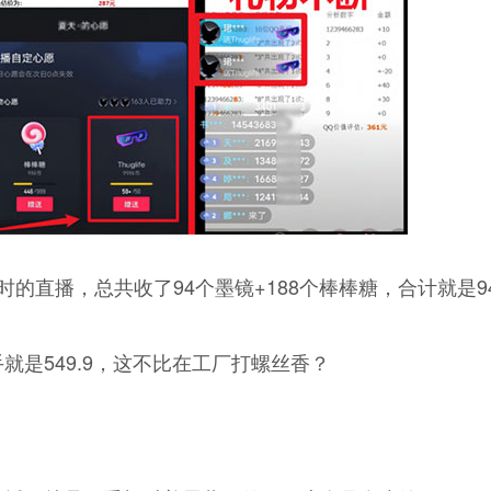
直播，总共收了94个墨镜+188个棒棒糖，合计就是94 x
是549.9，这不比在工厂打螺丝香？