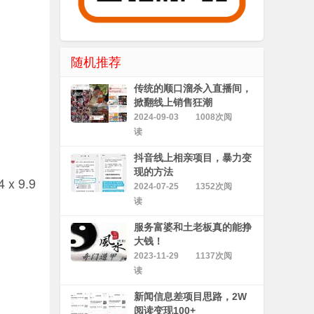
随机推荐
传统的顺口溜杀入直播间，
掀翻线上销售狂潮
2024-09-03
1008次阅
读
抖音线上相亲项目，暴力变
现的方法
 9.9
2024-07-25
1352次阅
读
服务富婆和土老板真的能挣
大钱！
2023-11-29
1137次阅
读
新闻信息差项目思路，2W
阅读变现100+