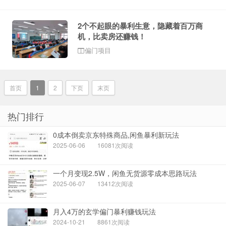
2个不起眼的暴利生意，隐藏着百万商
机，比卖房还赚钱！
偏门项目
首页
1
2
下页
末页
热门排行
0成本倒卖京东特殊商品,闲鱼暴利新玩法
2025-06-06
16081次阅读
一个月变现2.5W，闲鱼无货源零成本思路玩法
2025-06-07
13412次阅读
月入4万的玄学偏门暴利赚钱玩法
2024-10-21
8861次阅读