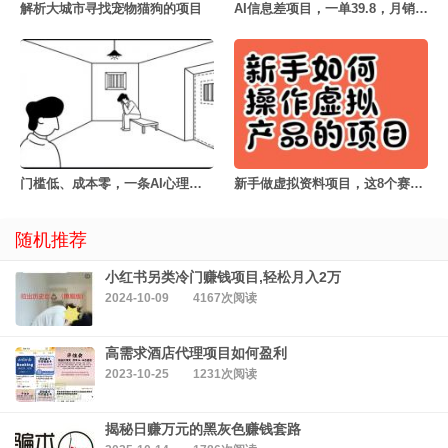
解析大城市寻找宠物猫狗的项目
AI信息差项目，一单39.8，月销量4000+
门槛低、成本零，一条AI心理学动画50块
新手做虚拟资料项目，这8个赛道值得认真看一眼
随机推荐
小红书另类冷门赚钱项目,轻松月入2万
2024-10-09
4167次阅读
高需求酒店代理项目如何盈利
2023-10-25
1231次阅读
揭秘日赚万元的黑灰色赚钱套路