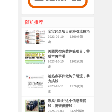
随机推荐
宝宝起名项目多种引流技巧
2023-09-10
1260次阅
读
美团民宿免费体验项目，零
成本薅羊毛
2023-10-15
1202次阅
读
趁热点事件做钩子引流，暴
力搞钱
2023-10-11
1276次阅
读
靠卖“麻袋”这个信息差捞
钱，离谱但赚钱！
2025-09-03
842次阅读