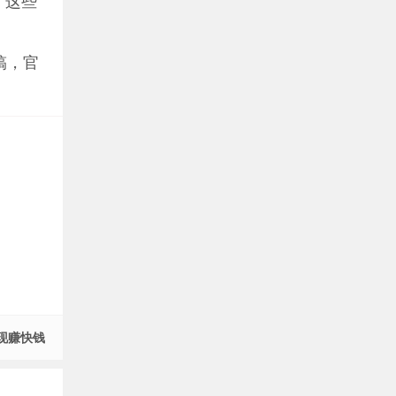
，这些
搞，官
现赚快钱